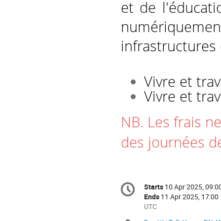
et de l'éducat
numériquement
infrastructures
Vivre et tra
Vivre et tra
NB. Les frais ne
des journées de
Conference
Starts
10 Apr 2025, 09:0
Date/Time
information
Ends
11 Apr 2025, 17:00
All
UTC
times