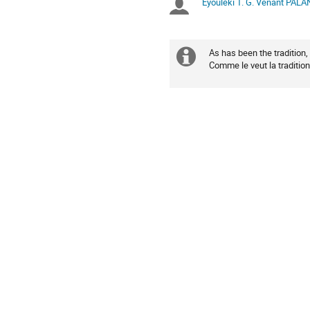
Eyouléki T. G. Venant PAL
Chairpersons
are
in
UTC
As has been the tradition
Extra
Comme le veut la tradition
information