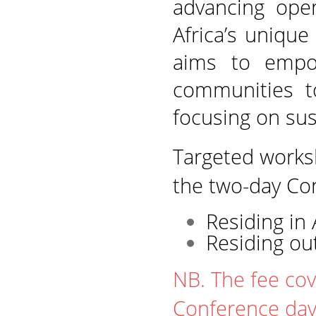
advancing open
Africa’s uniqu
aims to empow
communities to
focusing on sus
Targeted worksh
the two-day Co
Residing in 
Residing out
NB. The fee cov
Conference days