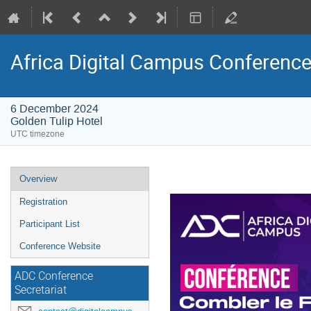
Africa Digital Campus Conferenc
6 December 2024
Golden Tulip Hotel
UTC timezone
Event
Overview
menu
Registration
Participant List
Conference Website
ADC Conference
Secretariat