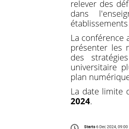
relever des défi
dans l'ense
établissements
La conférence a 
présenter les 
des stratégie
universitaire 
plan numérique
La date limite d
2024
.
Conference
Starts
6 Dec 2024, 09:00
Date/Time