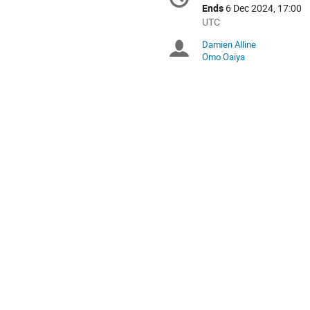
information
Ends
6 Dec 2024, 17:00
All
UTC
times
Damien Alline
Chairpersons
are
Omo Oaiya
in
UTC