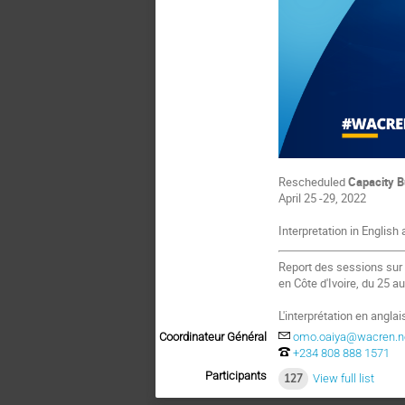
Rescheduled
Capacity B
April 25 -29, 2022
Interpretation in English
Report des sessions sur
en Côte d'Ivoire, du 25 au
L'interprétation en angla
Coordinateur Général
omo.oaiya@wacren.n
+234 808 888 1571
Participants
127
View full list