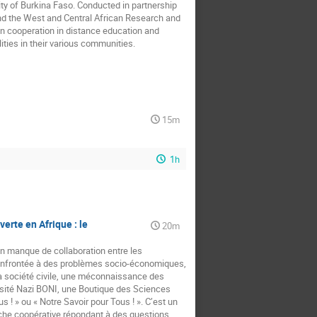
ty of Burkina Faso. Conducted in partnership
nd the West and Central African Research and
en cooperation in distance education and
ities in their various communities.
15m
1h
erte en Afrique : le
20m
 un manque de collaboration entre les
e confrontée à des problèmes socio-économiques,
a société civile, une méconnaissance des
versité Nazi BONI, une Boutique des Sciences
! » ou « Notre Savoir pour Tous ! ». C’est un
herche coopérative répondant à des questions