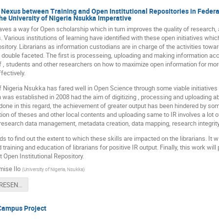
Nexus between Training and Open Institutional Repositories in Federal
the University of Nigeria Nsukka Imperative
ves a way for Open scholarship which in turn improves the quality of research,
 Various institutions of learning have identified with these open initiatives whi
ository. Librarians as information custodians are in charge of the activities towa
double faceted. The first is processeing, uploading and making information access
ff , students and other researchers on how to maximize open information for mor
ffectively.
f Nigeria Nsukka has fared well in Open Science through some viable initiatives i
was established in 2008 had the aim of digitizing , processing and uploading 
one in this regard, the achievement of greater output has been hindered by som
ation of theses and other local contents and uploading same to IR involves a lot of 
, research data management, metadata creation, data mapping, research integrit
s to find out the extent to which these skills are impacted on the librarians. It w
 training and education of librarians for positive IR output. Finally, this work will
t Open Institutional Repository.
mise Ilo
(
University of Nigeria, Nsukka
)
WACREN PRESENTATION-2022.pptx
 Campus Project