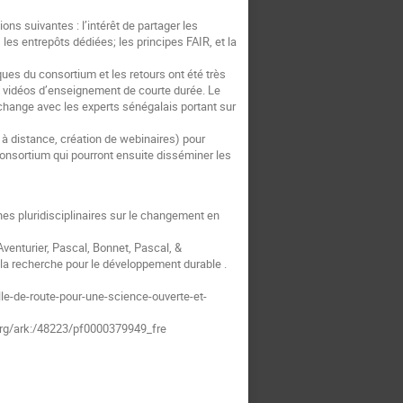
ns suivantes : l’intérêt de partager les
 les entrepôts dédiées; les principes FAIR, et la
ques du consortium et les retours ont été très
es vidéos d’enseignement de courte durée. Le
change avec les experts sénégalais portant sur
à distance, création de webinaires) pour
consortium qui pourront ensuite disséminer les
hes pluridisciplinaires sur le changement en
venturier, Pascal, Bonnet, Pascal, &
 la recherche pour le développement durable .
ille-de-route-pour-une-science-ouverte-et-
org/ark:/48223/pf0000379949_fre