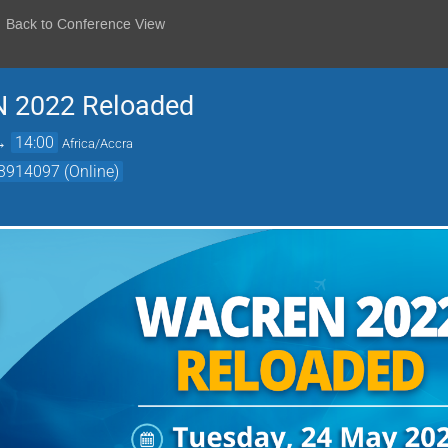
Back to Conference View
 2022 Reloaded
→
14:00
Africa/Accra
3914097 (Online)