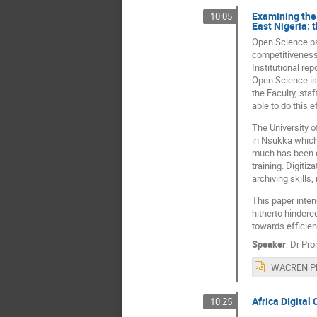
Examining the 
10:05
East Nigeria: 
Open Science pa
competitiveness.
Institutional rep
Open Science is 
the Faculty, sta
able to do this e
The University o
in Nsukka which 
much has been d
training. Digitiz
archiving skills
This paper intend
hitherto hindered
towards efficien
Speaker
:
Dr
Pro
Africa DIgital
10:25