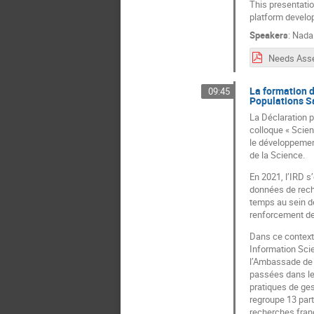
This presentati
platform develo
Speakers
:
Nada
La formation d
09:45
Populations S
La Déclaration p
colloque « Scie
le développement
de la Science.
En 2021, l’IRD s
données de rech
temps au sein de
renforcement de
Dans ce context
Information Scie
l’Ambassade de F
passées dans le
pratiques de ges
regroupe 13 part
recherches fran