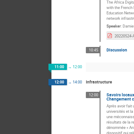
The Africa Digit
with the French
Education Networ
network infrastr
Speaker
:
Damien
20220524-
Discussion
10:45
11:00
→
12:00
Infrastructure
12:00
→
14:00
Savoirs locaux
12:00
Changement cli
Après avoir fait
universités et l
une méconnaissa
résultats de la 
dénommée « Anka 
dispositif qui r