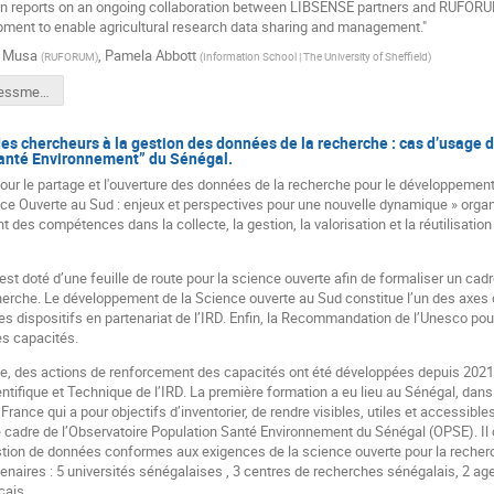
on reports on an ongoing collaboration between LIBSENSE partners and RUFORUM
pment to enable agricultural research data sharing and management."
 Musa
,
Pamela Abbott
(
RUFORUM
)
(
Information School | The University of Sheffield
)
Needs Assessment Presentation.pdf
es chercheurs à la gestion des données de la recherche : cas d’usage d
anté Environnement” du Sénégal.
our le partage et l'ouverture des données de la recherche pour le développement 
nce Ouverte au Sud : enjeux et perspectives pour une nouvelle dynamique » orga
 des compétences dans la collecte, la gestion, la valorisation et la réutilisat
’est doté d’une feuille de route pour la science ouverte afin de formaliser un ca
erche. Le développement de la Science ouverte au Sud constitue l’un des axes
s dispositifs en partenariat de l’IRD. Enfin, la Recommandation de l’Unesco pou
s capacités.
e, des actions de renforcement des capacités ont été développées depuis 2021 p
ntifique et Technique de l’IRD. La première formation a eu lieu au Sénégal, dan
rance qui a pour objectifs d’inventorier, de rendre visibles, utiles et accessibl
 cadre de l’Observatoire Population Santé Environnement du Sénégal (OPSE). I
tion de données conformes aux exigences de la science ouverte pour la recherc
enaires : 5 universités sénégalaises , 3 centres de recherches sénégalais, 2 a
çais.