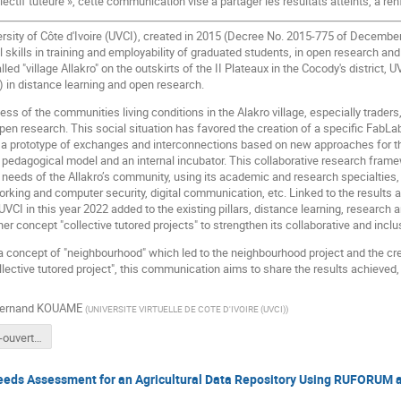
llectif tuteuré », cette communication vise à partager les résultats atteints, à renf
ersity of Côte d'Ivoire (UVCI), created in 2015 (Decree No. 2015-775 of Decembe
l skills in training and employability of graduated students, in open research and
led "village Allakro" on the outskirts of the II Plateaux in the Cocody's district
 in distance learning and open research.
ss of the communities living conditions in the Alakro village, especially trade
pen research. This social situation has favored the creation of a specific FabLa
 prototype of exchanges and interconnections based on new approaches for the c
pedagogical model and an internal incubator. This collaborative research frame
needs of the Allakro’s community, using its academic and research specialties,
rking and computer security, digital communication, etc. Linked to the results 
VCI in this year 2022 added to the existing pillars, distance learning, research a
er concept "collective tutored projects" to strengthen its collaborative and inclu
concept of "neighbourhood" which led to the neighbourhood project and the cre
lective tutored project", this communication aims to share the results achieved,
ernand KOUAME
(
UNIVERSITE VIRTUELLE DE COTE D'IVOIRE (UVCI)
)
Fablab_ciel-ouvert_allakro_dgUVCI-VF.pdf
eeds Assessment for an Agricultural Data Repository Using RUFORUM a