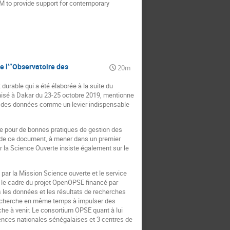
 to provide support for contemporary
e l’”Observatoire des
20m
durable qui a été élaborée à la suite du
nisé à Dakar du 23-25 octobre 2019, mentionne
ion des données comme un levier indispensable
dre pour de bonnes pratiques de gestion des
 de ce document, à mener dans un premier
r la Science Ouverte insiste également sur le
ar la Mission Science ouverte et le service
s le cadre du projet OpenOPSE financé par
es les données et les résultats de recherches
l cherche en même temps à impulser des
he à venir. Le consortium OPSE quant à lui
gences nationales sénégalaises et 3 centres de