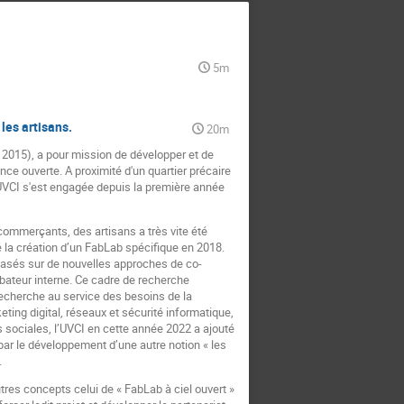
5m
les artisans.
20m
e 2015), a pour mission de développer et de
nce ouverte. A proximité d'un quartier précaire
l'UVCI s'est engagée depuis la première année
commerçants, des artisans a très vite été
 la création d’un FabLab spécifique en 2018.
basés sur de nouvelles approches de co-
ubateur interne. Ce cadre de recherche
recherche au service des besoins de la
ng digital, réseaux et sécurité informatique,
 sociales, l’UVCI en cette année 2022 a ajouté
 par le développement d’une autre notion « les
.
autres concepts celui de « FabLab à ciel ouvert »