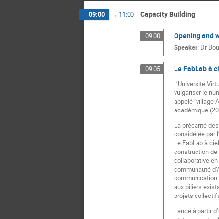
Capacity Building
09:00
→
11:00
Opening and 
09:00
Speaker
:
Dr
Bou
Le FabLab à ci
09:05
L’Université Vir
vulgariser le nu
appelé "village 
académique (201
La précarité des
considérée par l
Le FabLab à cie
construction de 
collaborative en
communauté d’All
communication di
aux piliers exis
projets collecti
Lancé à partir d’