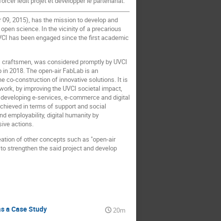
orcer ledit projet et développer le partenariat.
r 09, 2015), has the mission to develop and
 open science. In the vicinity of a precarious
, UVCI has been engaged since the first academic
rs, craftsmen, was considered promptly by UVCI
b in 2018. The open-air FabLab is an
o-construction of innovative solutions. It is
work, by improving the UVCI societal impact,
 developing e-services, e-commerce and digital
achieved in terms of support and social
nd employability, digital humanity by
sive actions.
ation of other concepts such as "open-air
 to strengthen the said project and develop
s a Case Study
20m