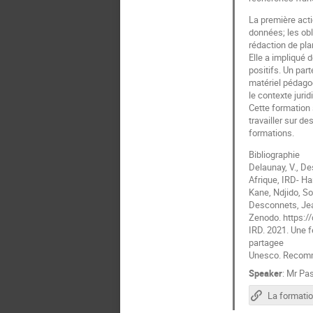
La première acti
données; les obli
rédaction de pl
Elle a impliqué 
positifs. Un par
matériel pédagog
le contexte juri
Cette formation 
travailler sur d
formations.
Bibliographie
Delaunay, V., De
Afrique, IRD- Ha
Kane, Ndjido, So
Desconnets, Jean
Zenodo. https:/
IRD. 2021. Une f
partagee
Unesco. Recomma
Speaker
:
Mr
Pas