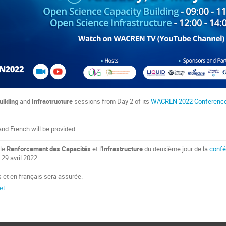
uildin
g and
Infrastructure
sessions from Day 2 of its
WACREN 2022 Conferenc
 and French will be provided
 le
Renforcement des Capacités
et l'
Infrastructure
du deuxième jour de la
conf
 29 avril 2022.
is et en français sera assurée.
et