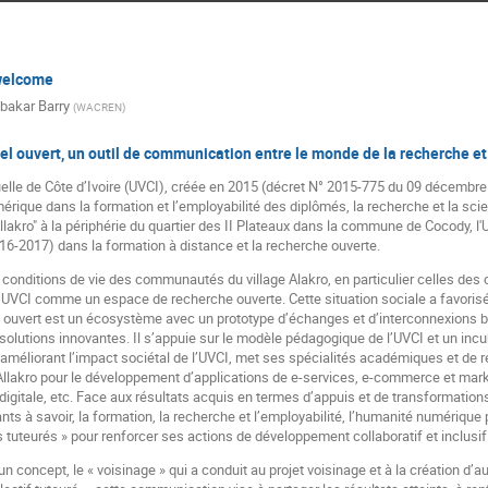
welcome
bakar Barry
(
WACREN
)
el ouvert, un outil de communication entre le monde de la recherche et 
tuelle de Côte d’Ivoire (UVCI), créée en 2015 (décret N° 2015-775 du 09 décembr
mérique dans la formation et l’employabilité des diplômés, la recherche et la scie
Allakro" à la périphérie du quartier des II Plateaux dans la commune de Cocody, 
6-2017) dans la formation à distance et la recherche ouverte.
 conditions de vie des communautés du village Alakro, en particulier celles des 
’UVCI comme un espace de recherche ouverte. Cette situation sociale a favorisé
l ouvert est un écosystème avec un prototype d’échanges et d’interconnexions 
solutions innovantes. Il s’appuie sur le modèle pédagogique de l’UVCI et un inc
 améliorant l’impact sociétal de l’UVCI, met ses spécialités académiques et de 
akro pour le développement d’applications de e-services, e-commerce et marketi
gitale, etc. Face aux résultats acquis en termes d’appuis et de transformations
tants à savoir, la formation, la recherche et l’employabilité, l’humanité numérique
fs tuteurés » pour renforcer ses actions de développement collaboratif et inclusif
un concept, le « voisinage » qui a conduit au projet voisinage et à la création d’