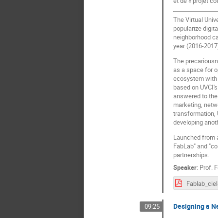
et de « projet co
The Virtual Univ
popularize digita
neighborhood cal
year (2016-2017)
The precariousne
as a space for o
ecosystem with a
based on UVCI's 
answered to the 
marketing, netwo
transformation, U
developing anoth
Launched from a 
FabLab" and "col
partnerships.
Speaker
:
Prof.
F
Designing a N
09:25