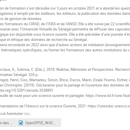
on de formation s’est déroulée sur 3 jours en octobre 2021 et a abordé les questio
gations à remplir par les bailleurs, les éditeurs; la publication des données dans
ans de gestion de données.
des formateurs du CIRAD, de l’ISRA et de l’ANSD. Elle a été suivie par 22 scientifi
tenariat avec l’Université Virtuelle du Sénégal permettra de diffuser des capsul
ique est disponible sous licence ouverte. Elle a été précédée d’une journée d’é
dique et éthique des données de recherche au Sénégal.
sera reconduite en 2022 ainsi que d’autres actions de médiation (enseignement 
es thématiques spécifiques, ou former les formateurs des autres institutions du 
sclaux, A., Sokhna, C. (Eds.), 2018. Niakhar, Mémoires et Perspectives. Recherc
rmattan Sénégal. 535 p.
ngoti, Henri, Ciss, Mamadou, Sinsin, Brice, Dacos, Marin, Dzale-Yeumo, Esther, A
-Christophe. (2019). Déclaration pour le partage et l'ouverture des données de
/doi.org/10.5281/zenodo.3538891
euille de route pour une science ouverte et partagée. https://www.ird.fr/une-feu
ndations de l’Unesco sur la science Ouverte, 2021. https://unesdoc.unesco.
cal Aventurier
(
IRD
)
La formation des chercheurs à la gestion des données de la recherche : Cas d'usage de l'Observatoire Population Santé Environnement du Sénégal
OpenOPSE_WACREN.docx