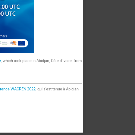
e
, which took place in Abidjan, Côte d'Ivoire, from
érence WACREN 2022
, qui s'est tenue à Abidjan,