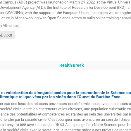
al Campus (ADC) project was launched on March 24, 2022, at the Virtual Universi
 Development Agency (AFD), the Institute of Research for Development (IRD), a
k (WACREN), with the support of the European Union, the project will strength
ucture in Africa working with Open Science actors to build online training capabil
 Alline
(
IRD
)
ADC.pdf
Health Break
 et valorisation des langues locales pour la promotion de la Science ouv
matique tel que vécu par les aînés dans l’Ouest du Burkina Faso.
 un état des lieux des relations universités-société civile, nous avons constatés
a société civile, entre les chercheurs et les citoyens, une population vulnérabl
nce des potentialités et compétences existantes au sein des universités par l
recherche par la société civile. C’est pourquoi nous avons créé au sein de l’Uni
Loniya yi bêê tayé » en langue DIOULA et qui signifie « Notre Science pour Tous 
elie la société civile avec le secteur de la recherche grâce à des projets de rec