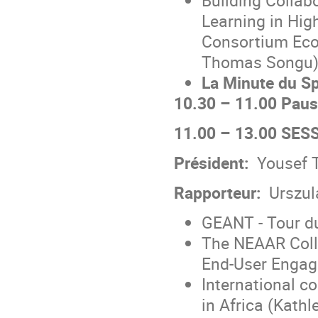
Learning in Hig
Consortium Eco
Thomas Songu) -
La Minute du S
10.30 – 11.00 Paus
11.00 – 13.00 SESS
Président:
Yousef 
Rapporteur:
Urszul
GEANT - Tour d
The NEAAR Colla
End-User Enga
International co
in Africa (Kathl