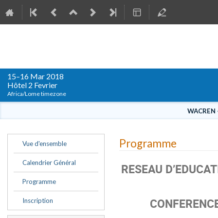
WACREN Conférence 2018
15–16 Mar 2018
Hôtel 2 Fevrier
Africa/Lome timezone
WACREN – 
Event
Programme
Vue d'ensemble
menu
Calendrier Général
RESEAU D’EDUCATI
Programme
CONFERENCE 
Inscription