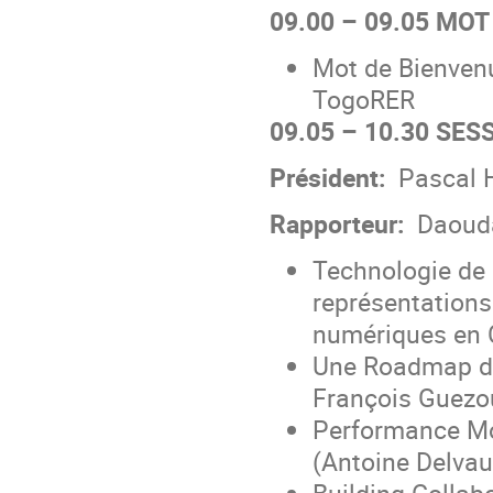
09.00 – 09.05 MO
Mot de Bienvenu
TogoRER
09.05 – 10.30 SESS
Président:
Pascal H
Rapporteur:
Daouda
Technologie de 
représentation
numériques en C
Une Roadmap de
François Guezo
Performance Mo
(Antoine Delvau
Building Collab