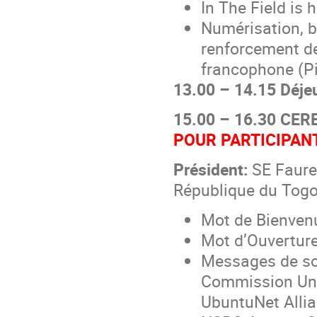
In The Field is
Numérisation, bi
renforcement de
francophone (Pi
13.00 – 14.15 Déje
15.00 – 16.30 CE
POUR PARTICIPANT
Président:
SE Faure
République du Tog
Mot de Bienven
Mot d’Ouvertur
Messages de so
Commission Un
UbuntuNet Alli