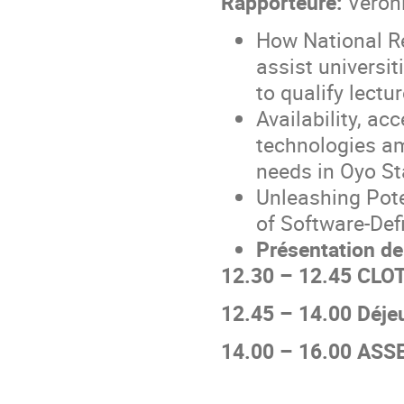
Rapporteure
:
Veron
How National R
assist universi
to qualify lectu
Availability, ac
technologies am
needs in Oyo St
Unleashing Pote
of Software-Def
Présentation de
12.30 – 12.45 CLO
12.45 – 14.00 Déje
14.00 – 16.00 A