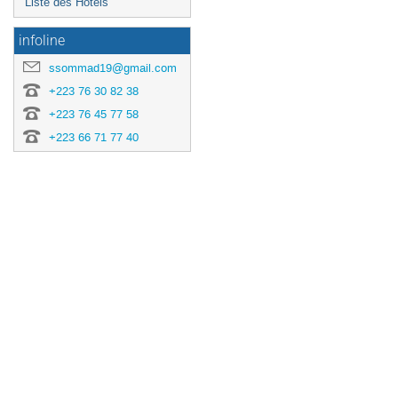
Liste des Hôtels
infoline
ssommad19@gmail.com
+223 76 30 82 38
+223 76 45 77 58
+223 66 71 77 40