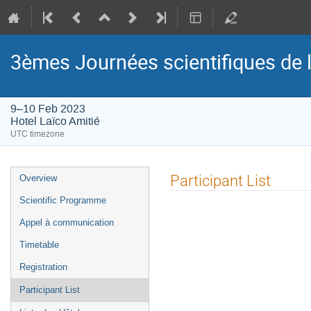
3èmes Journées scientifiques d
9–10 Feb 2023
Hotel Laïco Amitié
UTC timezone
Event
Participant List
Overview
menu
Scientific Programme
Appel à communication
Timetable
Registration
Participant List