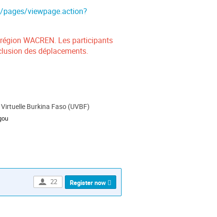
t/pages/viewpage.action?
la région WACREN. Les participants
xclusion des déplacements.
 Virtuelle Burkina Faso (UVBF)
ion
gou
22
Register now