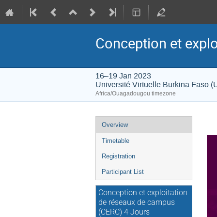
Conception et expl
16–19 Jan 2023
Université Virtuelle Burkina Faso 
Africa/Ouagadougou timezone
Event
Overview
menu
Timetable
Registration
Participant List
Conception et exploitation
de réseaux de campus
(CERC) 4 Jours