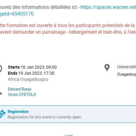
ouvez des informations détaillées ici -
https://spaces.wacren.ne
geId=65405170
tte formation est ouverte à tous les participants potentiels de 
uvent demander un parrainage - hébergement et bien-être, à l'e
onference
Université
Locat
Starts
16 Jan 2023, 09:00
Date/Time
formation
Ends
19 Jan 2023, 17:30
Ouagadou
All
Africa/Ouagadougou
times
Edward Banjo
Chairpersons
are
Victor OYETOLA
in
Africa/Ouagadougou
Registration
Registration for this event is currently open.