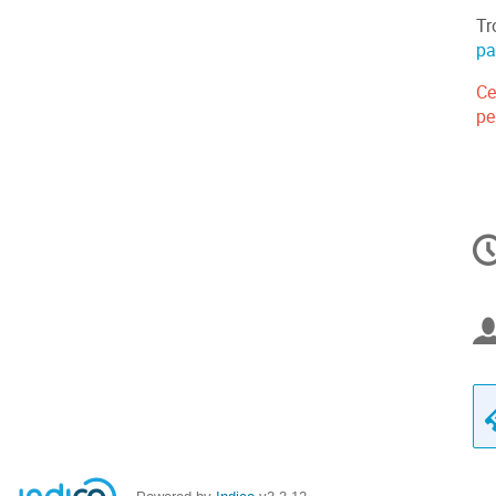
Tr
pa
Ce
pe
C
in