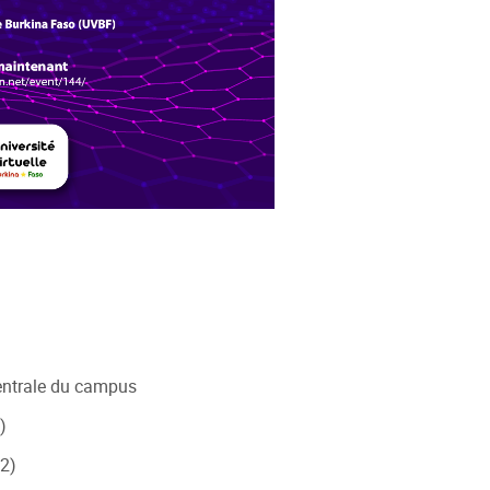
centrale du campus
)
L2)