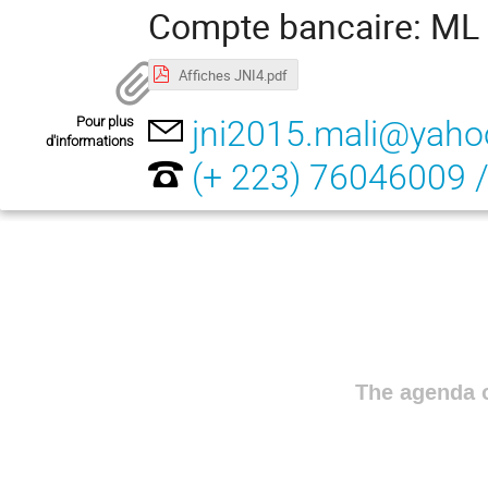
Compte bancaire: ML
Affiches JNI4.pdf
Pour plus
jni2015.mali@yahoo
d'informations
(+ 223) 76046009 
The agenda o