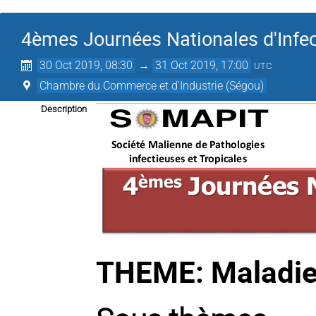
4èmes Journées Nationales d'Infec
30 Oct 2019, 08:30
→
31 Oct 2019, 17:00
UTC
Chambre du Commerce et d'Industrie (Ségou)
Description
THEME: Maladies