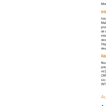
Mot
Int
Int
Mal
pro
de 
int
des
Obj
deu
Ré
Nou
pré
ml 
CRF
six
INT
Au