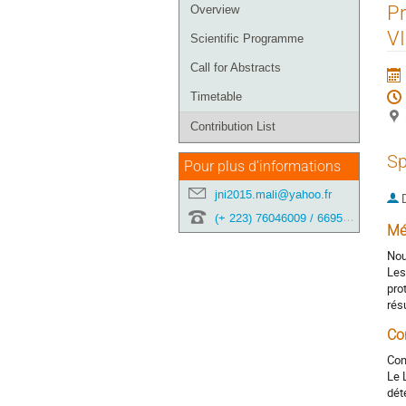
Event
Pr
Overview
menu
VI
Scientific Programme
Call for Abstracts
Timetable
Contribution List
Sp
Pour plus d'informations
jni2015.mali@yahoo.fr
(+ 223) 76046009 / 66952120 / 74198384
Mé
Nou
Les
pro
rés
Co
Con
Le 
dét