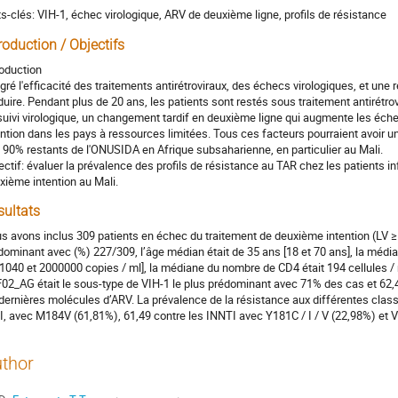
s-clés: VIH-1, échec virologique, ARV de deuxième ligne, profils de résistance
roduction / Objectifs
roduction
gré l'efficacité des traitements antirétroviraux, des échecs virologiques, et un
duire. Pendant plus de 20 ans, les patients sont restés sous traitement antirétr
suivi virologique, un changement tardif en deuxième ligne qui augmente les éch
ention dans les pays à ressources limitées. Tous ces facteurs pourraient avoir un 
 90% restants de l'ONUSIDA en Afrique subsaharienne, en particulier au Mali.
ectif: évaluer la prévalence des profils de résistance au TAR chez les patients i
xième intention au Mali.
sultats
s avons inclus 309 patients en échec du traitement de deuxième intention (LV ≥ 
dominant avec (%) 227/309, l’âge médian était de 35 ans [18 et 70 ans], la médian
[1040 et 2000000 copies / ml], la médiane du nombre de CD4 était 194 cellules /
02_AG était le sous-type de VIH-1 le plus prédominant avec 71% des cas et 62,
 dernières molécules d’ARV. La prévalence de la résistance aux différentes class
I, avec M184V (61,81%), 61,49 contre les INNTI avec Y181C / I / V (22,98%) et V
thor