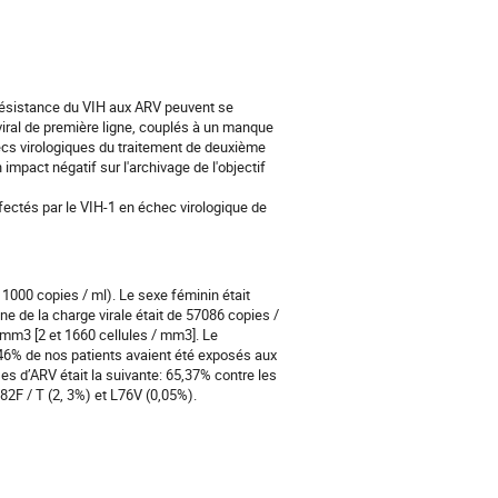
e résistance du VIH aux ARV peuvent se
oviral de première ligne, couplés à un manque
ecs virologiques du traitement de deuxième
impact négatif sur l'archivage de l'objectif
nfectés par le VIH-1 en échec virologique de
1000 copies / ml). Le sexe féminin était
e de la charge virale était de 57086 copies /
 mm3 [2 et 1660 cellules / mm3]. Le
46% de nos patients avaient été exposés aux
es d’ARV était la suivante: 65,37% contre les
82F / T (2, 3%) et L76V (0,05%).