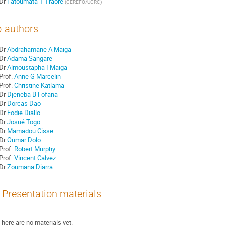
Dr
Fatoumata T Traore
(
CEREFO/UCRC
)
-authors
Dr
Abdrahamane A Maiga
Dr
Adama Sangare
Dr
Almoustapha I Maiga
Prof.
Anne G Marcelin
Prof.
Christine Katlama
Dr
Djeneba B Fofana
Dr
Dorcas Dao
Dr
Fodie Diallo
Dr
Josué Togo
Dr
Mamadou Cisse
Dr
Oumar Dolo
Prof.
Robert Murphy
Prof.
Vincent Calvez
Dr
Zoumana Diarra
Presentation materials
There are no materials yet.