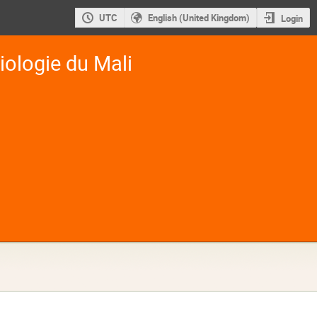
UTC
English (United Kingdom)
Login
iologie du Mali