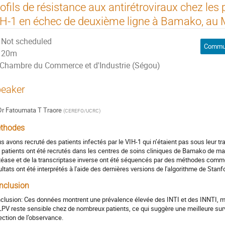
ofils de résistance aux antirétroviraux chez les p
H-1 en échec de deuxième ligne à Bamako, au M
Not scheduled
Commun
20m
Chambre du Commerce et d'Industrie (Ségou)
eaker
Dr
Fatoumata T Traore
(
CEREFO/UCRC
)
thodes
s avons recruté des patients infectés par le VIH-1 qui n’étaient pas sous leur tra
 patients ont été recrutés dans les centres de soins cliniques de Bamako de m
téase et de la transcriptase inverse ont été séquencés par des méthodes comme
ultats ont été interprétés à l'aide des dernières versions de l'algorithme de Stanf
nclusion
clusion: Ces données montrent une prévalence élevée des INTI et des INNTI, ma
LPV reste sensible chez de nombreux patients, ce qui suggère une meilleure surve
ection de l’observance.