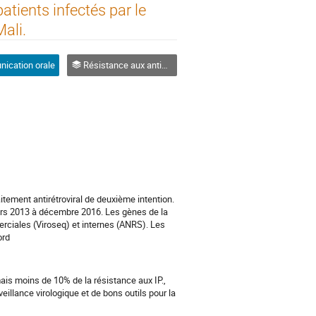
atients infectés par le
ali.
ication orale
Résistance aux antimicrobiens
itement antirétroviral de deuxième intention.
ars 2013 à décembre 2016. Les gènes de la
rciales (Viroseq) et internes (ANRS). Les
ord
is moins de 10% de la résistance aux IP.,
illance virologique et de bons outils pour la