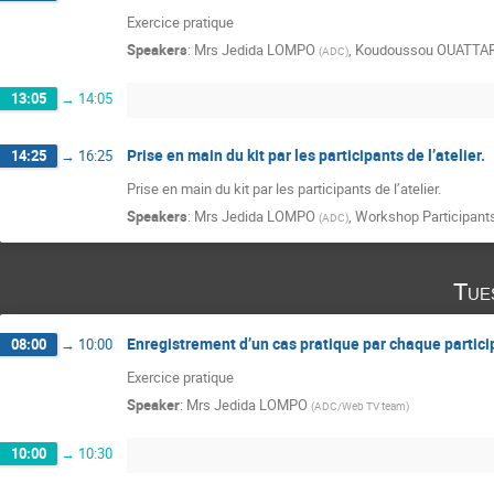
Exercice pratique
Speakers
:
Mrs
Jedida LOMPO
,
Koudoussou OUATTA
(
ADC
)
13:05
→
14:05
Prise en main du kit par les participants de l’atelier.
14:25
→
16:25
Prise en main du kit par les participants de l’atelier.
Speakers
:
Mrs
Jedida LOMPO
,
Workshop Participant
(
ADC
)
Tue
Enregistrement d’un cas pratique par chaque partici
08:00
→
10:00
Exercice pratique
Speaker
:
Mrs
Jedida LOMPO
(
ADC/Web TV team
)
10:00
→
10:30