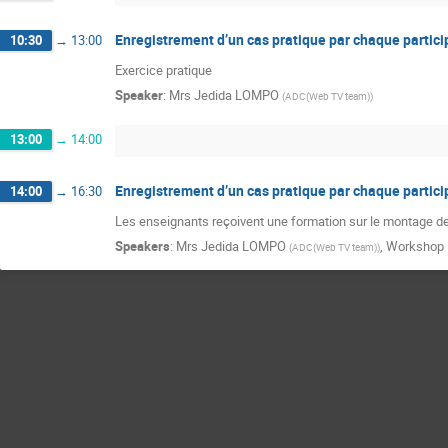
Enregistrement d’un cas pratique par chaque partici
10:30
→
13:00
Exercice pratique
Speaker
:
Mrs
Jedida LOMPO
(
ADC(Web TV team)
)
13:00
→
14:00
Enregistrement d’un cas pratique par chaque partici
14:00
→
16:30
Les enseignants reçoivent une formation sur le montage de
Speakers
:
Mrs
Jedida LOMPO
,
Workshop P
(
ADC(Web TV team)
)