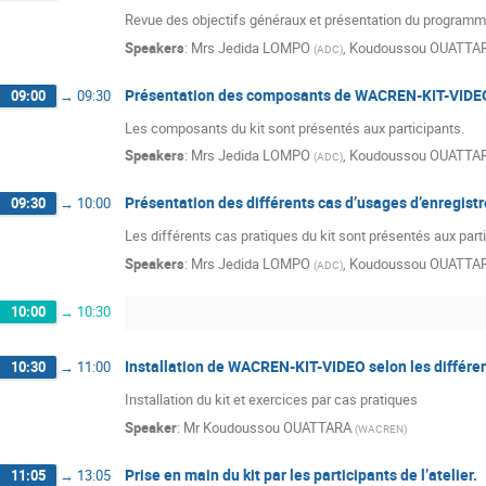
Revue des objectifs généraux et présentation du program
Speakers
:
Mrs
Jedida LOMPO
,
Koudoussou OUATTA
(
ADC
)
Présentation des composants de WACREN-KIT-VIDE
09:00
→
09:30
Les composants du kit sont présentés aux participants.
Speakers
:
Mrs
Jedida LOMPO
,
Koudoussou OUATTA
(
ADC
)
Présentation des différents cas d’usages d’enregis
09:30
→
10:00
Les différents cas pratiques du kit sont présentés aux part
Speakers
:
Mrs
Jedida LOMPO
,
Koudoussou OUATTA
(
ADC
)
10:00
→
10:30
Installation de WACREN-KIT-VIDEO selon les différen
10:30
→
11:00
Installation du kit et exercices par cas pratiques
Speaker
:
Mr
Koudoussou OUATTARA
(
WACREN
)
Prise en main du kit par les participants de l’atelier.
11:05
→
13:05