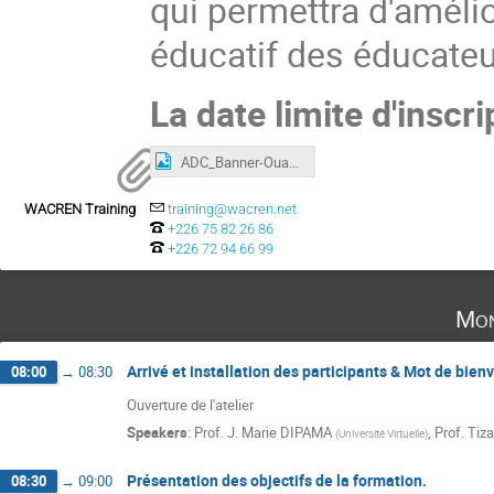
qui permettra d'amélio
éducatif des éducateu
La date limite d'inscr
ADC_Banner-Ouaga.png
WACREN Training
training@wacren.net
+226 75 82 26 86
+226 72 94 66 99
Mon
Arrivé et installation des participants & Mot de bienv
08:00
→
08:30
Ouverture de l'atelier
Speakers
:
Prof.
J. Marie DIPAMA
,
Prof.
Tiz
(
Université Virtuelle
)
Présentation des objectifs de la formation.
08:30
→
09:00