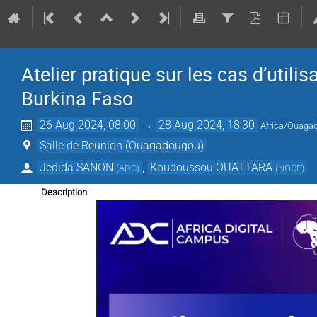
Atelier pratique sur les cas d’uti
Burkina Faso
26 Aug 2024, 08:00
→
28 Aug 2024, 18:30
Africa/Ouaga
Salle de Reunion (Ouagadougou)
Jedida SANON
,
Koudoussou OUATTARA
(
ADC
)
(
NOCE
)
Description