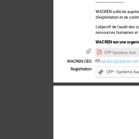
-----------------------
WACREN sollicite auprès 
d'exploitation et de contr
L'objectif de l'audit de
ressources humaines et d
WACREN est une organisa
CFP Systems Audit - Advert _August 2021.pdf
WACREN CEO
vacancy@wacren.net
Registration
CFP - Systems Aud