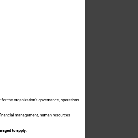
t for the organization’s governance, operations
g financial management, human resources
uraged to apply.