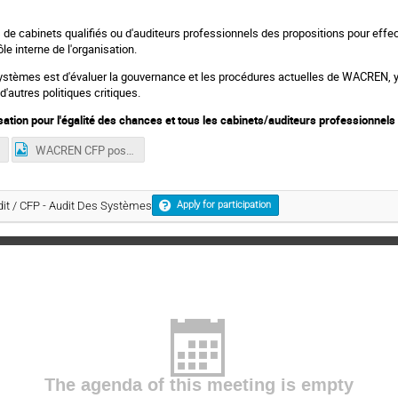
de cabinets qualifiés ou d'auditeurs professionnels des propositions pour eff
ôle interne de l'organisation.
s systèmes est d'évaluer la gouvernance et les procédures actuelles de WACREN, y
'autres politiques critiques.
tion pour l'égalité des chances et tous les cabinets/auditeurs professionnels
WACREN CFP poster-01.png
it / CFP - Audit Des Systèmes
Apply for participation
The agenda of this meeting is empty