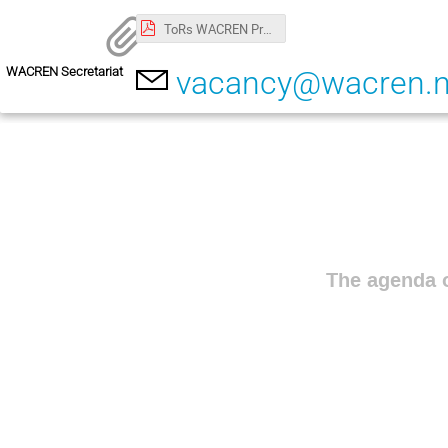
ToRs WACREN Project and Procurement_0821_Final.pdf
WACREN Secretariat
vacancy@wacren.n
The agenda o